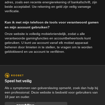
adres, zoals een recente energierekening of bankafschrift, zijn
beide acceptabel. Uw rekening en geld zijn veilig vanwege
verificatie.
Kan ik met mijn telefoon de tools voor verantwoord gamen
en mijn account gebruiken?
Onze website is volledig mobielvriendelijk, zodat u alle
verantwoorde gamingfuncties en accountbeheertools kunt
gebruiken. U kunt uw account vanaf elk mobiel apparaat
beheren door limieten in te stellen, te vragen om te worden
geblokkeerd en uw account te verifiëren.
Speel het veilig
Als u symptomen van gokverslaving opmerkt, zoek dan hulp bij
een professional. Deze website is bedoeld voor gebruikers van
18 jaar en ouder.