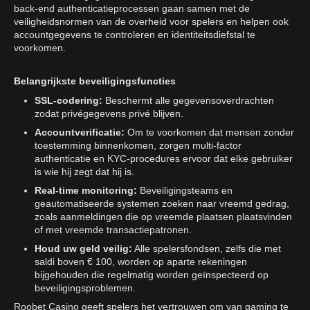
back-end authenticatieprocessen gaan samen met de
veiligheidsnormen van de overheid voor spelers en helpen ook
accountgegevens te controleren en identiteitsdiefstal te
voorkomen.
Belangrijkste beveiligingsfuncties
SSL-codering:
Beschermt alle gegevensoverdrachten
zodat privégegevens privé blijven.
Accountverificatie:
Om te voorkomen dat mensen zonder
toestemming binnenkomen, zorgen multi-factor
authenticatie en KYC-procedures ervoor dat elke gebruiker
is wie hij zegt dat hij is.
Real-time monitoring:
Beveiligingsteams en
geautomatiseerde systemen zoeken naar vreemd gedrag,
zoals aanmeldingen die op vreemde plaatsen plaatsvinden
of met vreemde transactiepatronen.
Houd uw geld veilig:
Alle spelersfondsen, zelfs die met
saldi boven € 100, worden op aparte rekeningen
bijgehouden die regelmatig worden geïnspecteerd op
beveiligingsproblemen.
Roobet Casino geeft spelers het vertrouwen om van gaming te