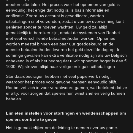
moeten uitbetalen. Het proces voor het opnemen van geld is
eenvoudig; het enige dat nodig is, is basisinformatie en
verificatie. Zodra uw account is geverifieerd, worden
uitbetalingen snel verzonden, zodat u van uw overwinning kunt
genieten zonder te hoeven wachten. Uw geld zal altijd
gemakkelijk te bereiken zijn, omdat de systemen van Roobet
met veel verschillende betaalmethoden werken. Opnames
worden meestal binnen een paar uur goedgekeurd en de
meeste betaalmethoden leveren het geld dezelfde dag op. In
sommige gevallen kan extra verificatie nodig zijn als uw Belgisch
onbekend is of als het bedrag dat u wilt opnemen hoger is dan €
1000. Wij streven altijd naar veilige en legale uitbetalingen.
Standaardbedragen hebben niet veel papierwerk nodig,
waardoor het proces voor gewone mensen eenvoudig blijft.
Roobet zet zich in voor verantwoord gamen, wat betekent dat ze
er altijd voor zorgen dat spelers hun winst snel en veilig kunnen
behalen.
Limieten instellen voor stortingen en weddenschappen om
spelers controle te geven
Het is gemakkelijker om de leiding te nemen over uw game-