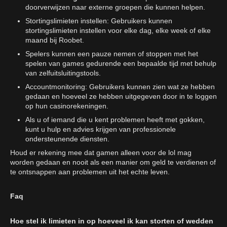
doorverwijzen naar externe groepen die kunnen helpen.
Stortingslimieten instellen: Gebruikers kunnen
stortingslimieten instellen voor elke dag, elke week of elke
maand bij Roobet.
Spelers kunnen een pauze nemen of stoppen met het
spelen van games gedurende een bepaalde tijd met behulp
van zelfuitsluitingstools.
Accountmonitoring: Gebruikers kunnen zien wat ze hebben
gedaan en hoeveel ze hebben uitgegeven door in te loggen
op hun casinorekeningen.
Als u of iemand die u kent problemen heeft met gokken,
kunt u hulp en advies krijgen van professionele
ondersteunende diensten.
Houd er rekening mee dat gamen alleen voor de lol mag
worden gedaan en nooit als een manier om geld te verdienen of
te ontsnappen aan problemen uit het echte leven.
Faq
Hoe stel ik limieten in op hoeveel ik kan storten of wedden